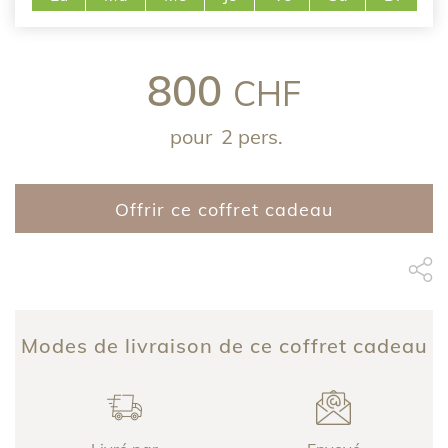
800
CHF
pour
2 pers.
Offrir ce coffret cadeau
Partage Face
apytheme
Part
Modes de livraison de ce coffret cadeau