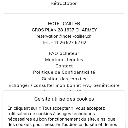
Rétractation
HOTEL CAILLER
GROS PLAN 28
1637
CHARMEY
reservation@hotel-cailler.ch
Tel :
+41 26 927 62 62
↺
✕
FAQ acheteur
Mentions légales
contact
Politique de Confidentialité
Gestion des cookies
Échanger / consulter mon bon et FAQ bénéficiaire
Engagements RSE
Ce site utilise des cookies
En cliquant sur « Tout accepter », vous acceptez
Console SecretBox ®
, éditeur de la solution de chèques et
l’utilisation de cookies à usages techniques
coffrets cadeaux
nécessaires au bon fonctionnement du site, ainsi que
des cookies pour mesurer l'audience du site et de nos
Partenaires médias :
SecretBox
×